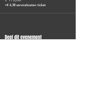
+€ 4,38 servicekosten ticket
Deel dit evenement
STAY UP TO DATE
Blijf op de hoogte en schrijf je
in voor onze nieuwsbrief.