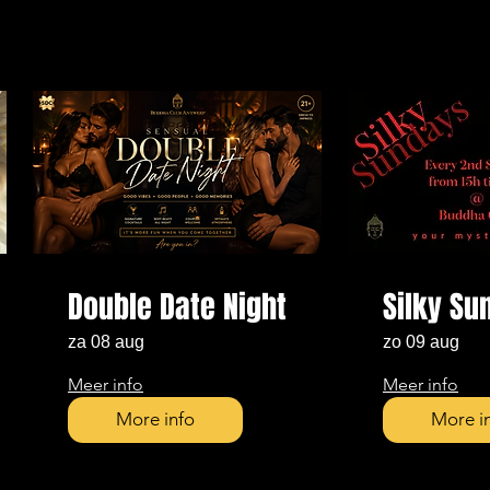
Double Date Night
Silky Su
za 08 aug
zo 09 aug
Meer info
Meer info
More info
More i