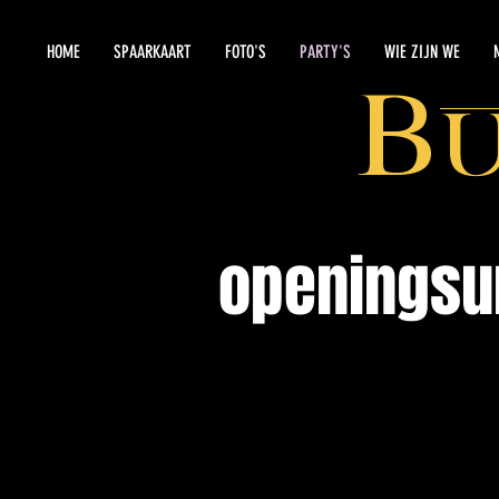
HOME
SPAARKAART
FOTO'S
PARTY'S
WIE ZIJN WE
B
openingsu
PARTY CA