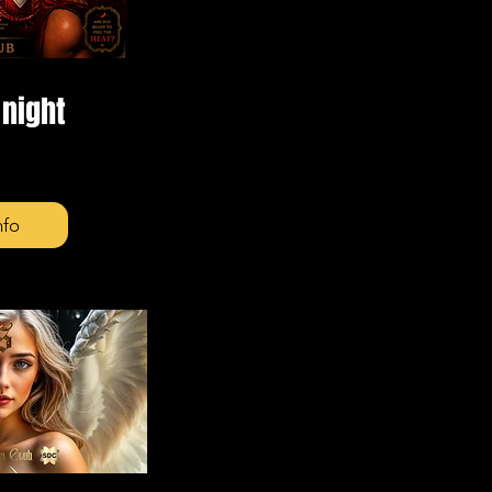
night
nfo