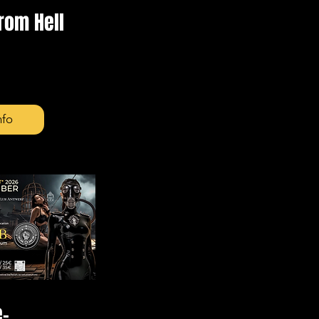
rom Hell
nfo
e-