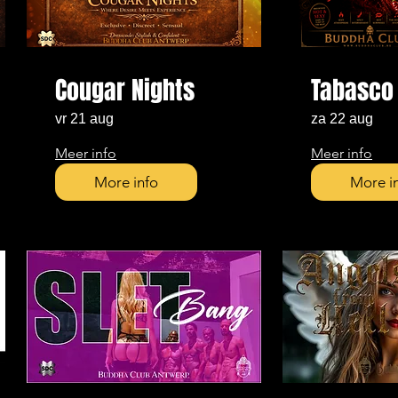
Cougar Nights
Tabasco 
vr 21 aug
za 22 aug
Meer info
Meer info
More info
More i