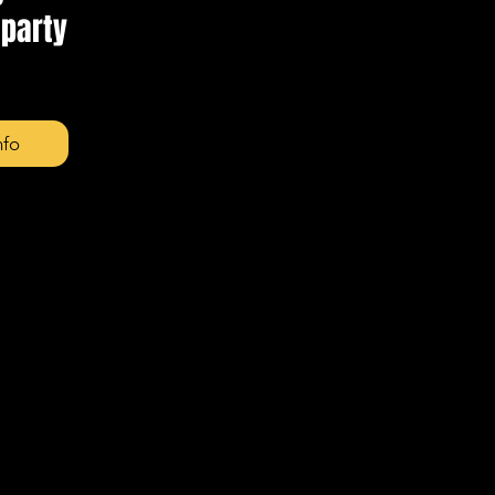
 party
nfo