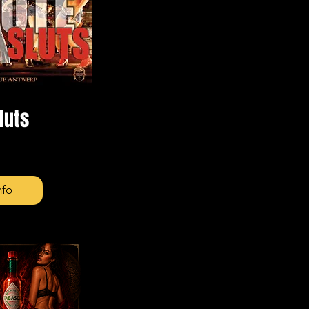
luts
nfo