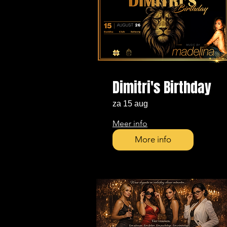
Dimitri's Birthday
za 15 aug
Meer info
More info