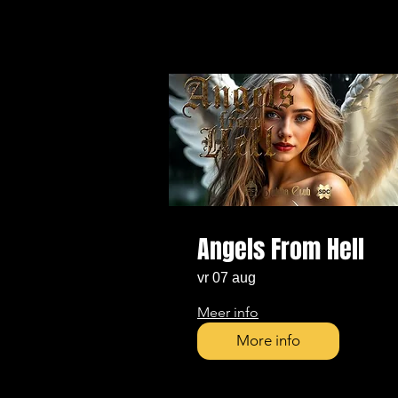
Angels From Hell
vr 07 aug
Meer info
More info