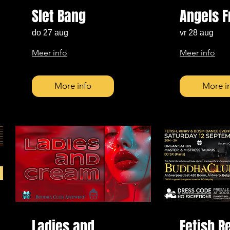
Slet Bang
Angels F
do 27 aug
vr 28 aug
Meer info
Meer info
More info
More i
Ladies and
Fetish R