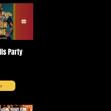
lls Party
ls