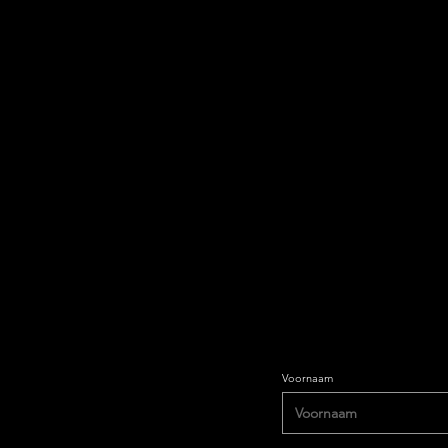
Blijf op de hoogte en schrijf
nieuwsbrief.
Voornaam