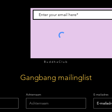
 je in voor onze
BuddhaClub
Gangbang mailinglist
Achternaam
E-mailadres