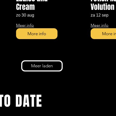
Cream
Volution
zo 30 aug
za 12 sep
Meer info
Meer info
More info
More i
Meer laden
TO DATE