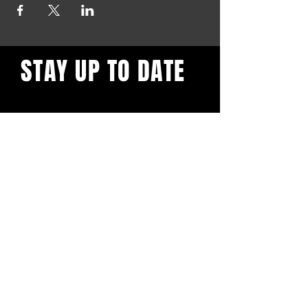
STAY UP TO DATE
Blijf op de hoogte en schrijf je
in voor onze nieuwsbrief.
Subscribe
BuddhaClub
Gangbang mailinglist
Voornaam