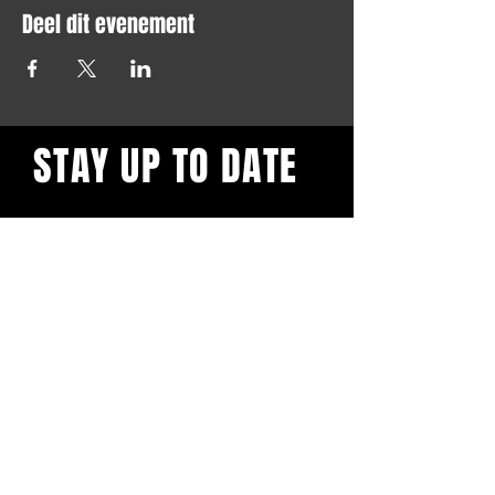
Deel dit evenement
STAY UP TO DATE
Blijf op de hoogte en schrijf je
in voor onze nieuwsbrief.
Subscribe
BuddhaClub
Gangbang mailinglist