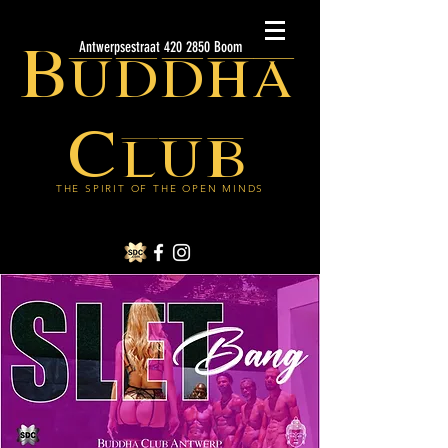
Buddha
Antwerpsestraat 420 2850 Boom
Club
THE SPIRIT OF THE OPEN MINDS