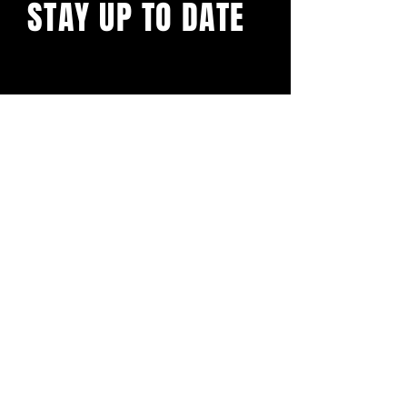
STAY UP TO DATE
Blijf op de hoogte en schrijf je
in voor onze nieuwsbrief.
Subscribe
BuddhaClub
Gangbang mailinglist
Voornaam
Achternaam