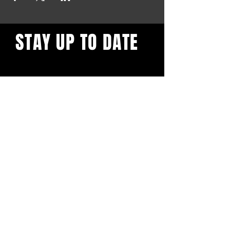
STAY UP TO DATE
Blijf op de hoogte en schrijf je
in voor onze nieuwsbrief.
Subscribe
BuddhaClub
Gangbang mailinglist
Voornaam