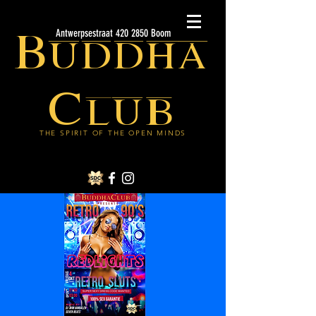
Buddha
Antwerpsestraat 420 2850 Boom
Club
THE SPIRIT OF THE OPEN MINDS