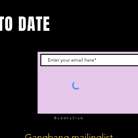
TO DATE
 je in voor onze
BuddhaClub
Gangbang mailinglist