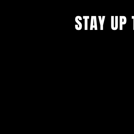
STAY UP 
Blijf op de hoogte en schrijf
nieuwsbrief.