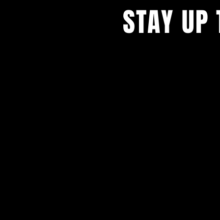
STAY UP 
Blijf op de hoogte en schrijf
nieuwsbrief.