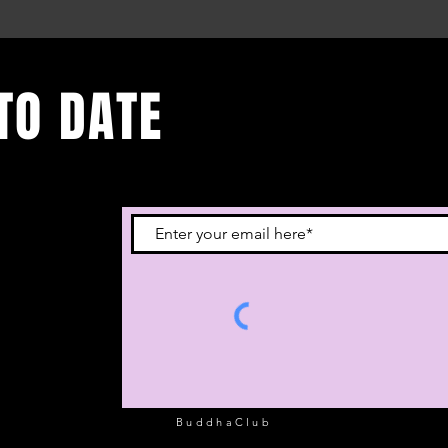
TO DATE
 je in voor onze
BuddhaClub