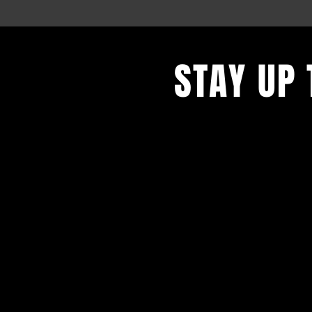
STAY UP 
Blijf op de hoogte en schrijf
nieuwsbrief.