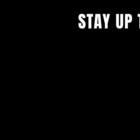
STAY UP 
Blijf op de hoogte en schrijf
nieuwsbrief.