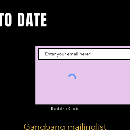
TO DATE
 je in voor onze
BuddhaClub
Gangbang mailinglist