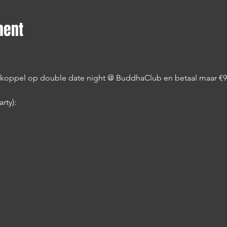
ment
oppel op double date night @ BuddhaClub en betaal maar €95 
rty):