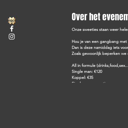
Over het evene
Onze sweeties staan weer helem
Hou je van een gangbang met n
Dan is deze namiddag iets voor
Zoals gewoonlijk beperken we d
All in formule (drinks,food,sex...
Single man: €120
Koppel: €35
Single vrouw: gratis