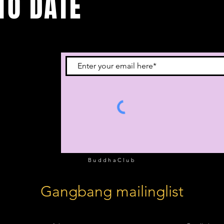
TO DATE
 je in voor onze
BuddhaClub
Gangbang mailinglist