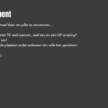
ment
aal klaar om jullie te verwennen...
iet TE veel mannen, veel sex en een GF ervaring?
 jou!
e plaatsen zodat iedereen ten volle kan genieten!
)