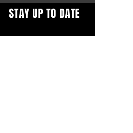
STAY UP TO DATE
Blijf op de hoogte en schrijf je
in voor onze nieuwsbrief.
Subscribe
BuddhaClub
Gangbang mailinglist
Voornaam
Achternaam