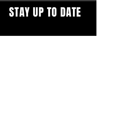
STAY UP TO DATE
Blijf op de hoogte en schrijf je
in voor onze nieuwsbrief.
Subscribe
BuddhaClub
Gangbang mailinglist
Voornaam
Achternaam