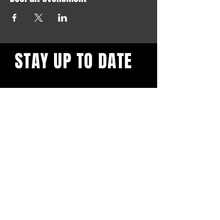
STAY UP TO DATE
Blijf op de hoogte en schrijf je
in voor onze nieuwsbrief.
Subscribe
BuddhaClub
Gangbang mailinglist
Voornaam