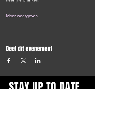
heerlijke dranken. 
Meer weergeven
Deel dit evenement
STAY UP TO DATE
Blijf op de hoogte en schrijf je
in voor onze nieuwsbrief.