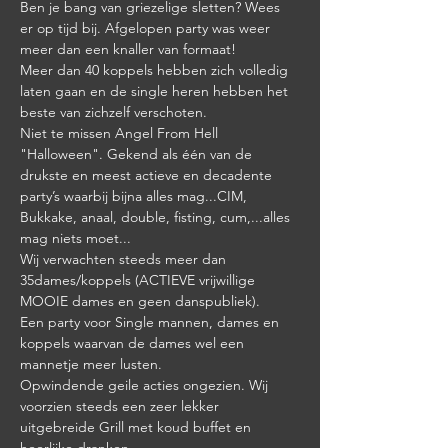
Ben je bang van griezelige sletten? Wees 
er op tijd bij. Afgelopen party was weer 
meer dan een knaller van formaat! 
Meer dan 40 koppels hebben zich volledig 
laten gaan en de single heren hebben het 
beste van zichzelf verschoten. 
Niet te missen Angel From Hell 
"Halloween". Gekend als één van de 
drukste en meest actieve en decadente 
party’s waarbij bijna alles mag...CIM, 
Bukkake, anaal, double, fisting, cum,...alles 
mag niets moet... 
Wij verwachten steeds meer dan 
35dames/koppels (ACTIEVE vrijwillige 
MOOIE dames en geen danspubliek). 
Een party voor Single mannen, dames en 
koppels waarvan de dames wel een 
mannetje meer lusten. 
Opwindende geile acties ongezien. Wij 
voorzien steeds een zeer lekker 
uitgebreide Grill met koud buffet en 