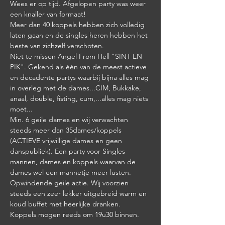
Wees er op tijd. Afgelopen party was weer 
een knaller van formaat! 
Meer dan 40 koppels hebben zich volledig 
laten gaan en de singles heren hebben het 
beste van zichzelf verschoten. 
Niet te missen Angel From Hell "SINT EN 
PIK". Gekend als één van de meest actieve 
en decadente partys waarbij bijna alles mag 
in overleg met de dames...CIM, Bukkake, 
anaal, double, fisting, cum,...alles mag niets 
moet... 
Min. 6 geile dames en wij verwachten 
steeds meer dan 35dames/koppels 
(ACTIEVE vrijwillige dames en geen 
danspubliek). Een party voor Singles 
mannen, dames en koppels waarvan de 
dames wel een mannetje meer lusten. 
Opwindende geile actie. Wij voorzien 
steeds een zeer lekker uitgebreid warm en 
koud buffet met heerlijke dranken. 
Koppels mogen reeds om 19u30 binnen. 