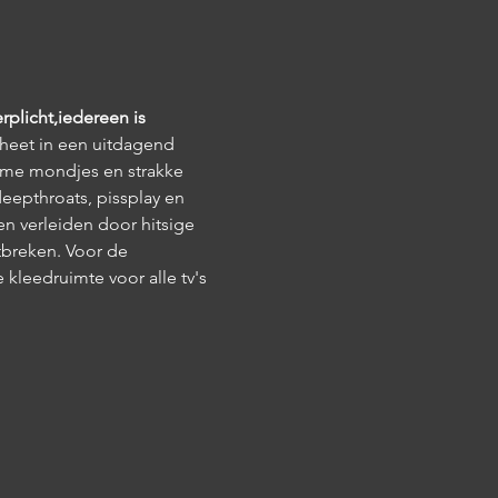
erplicht,iedereen is 
dheet in een uitdagend 
rme mondjes en strakke 
epthroats, pissplay en 
en verleiden door hitsige 
tbreken. Voor de 
kleedruimte voor alle tv's 