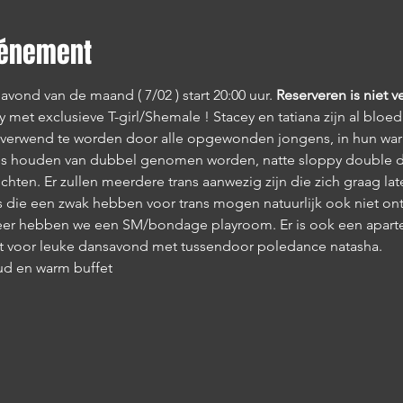
vénement
gavond van de maand ( 7/02 ) start 20:00 uur. 
Reserveren is niet v
y met exclusieve T-girl/Shemale ! Stacey en tatiana zijn al bloe
ig verwend te worden door alle opgewonden jongens, in hun wa
tjes houden van dubbel genomen worden, natte sloppy double de
hten. Er zullen meerdere trans aanwezig zijn die zich graag lat
 die een zwak hebben voor trans mogen natuurlijk ook niet on
 leer hebben we een SM/bondage playroom. Er is ook een aparte 
gt voor leuke dansavond met tussendoor poledance natasha. 
oud en warm buffet