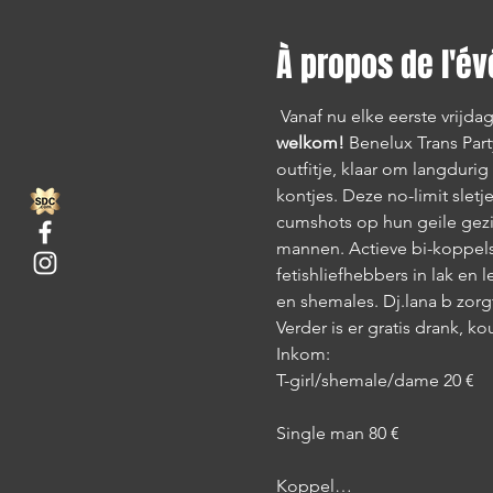
À propos de l'é
 Vanaf nu elke eerste vrijda
welkom!
 Benelux Trans Part
outfitje, klaar om langdur
kontjes. Deze no-limit sle
cumshots op hun geile gezic
mannen. Actieve bi-koppels
fetishliefhebbers in lak en
en shemales. Dj.lana b zor
Verder is er gratis drank, k
Inkom:
T-girl/shemale/dame 20 €
Single man 80 €
Koppel…