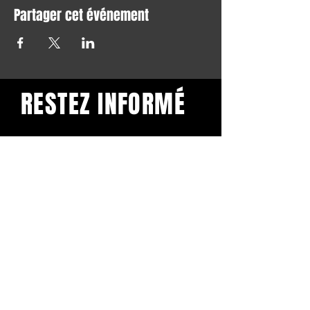
Partager cet événement
RESTEZ INFORMÉ
Restez informé et abonnez-
vous à notre newsletter.
Subscribe
BuddhaClub
Gangbang mailinglist