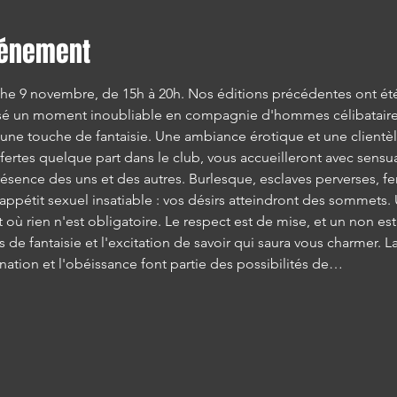
vénement
he 9 novembre, de 15h à 20h. Nos éditions précédentes ont
é un moment inoubliable en compagnie d'hommes célibataires
 une touche de fantaisie. Une ambiance érotique et une clientèle
ffertes quelque part dans le club, vous accueilleront avec sensua
présence des uns et des autres. Burlesque, esclaves perverses, f
étit sexuel insatiable : vos désirs atteindront des sommets. U
 où rien n'est obligatoire. Le respect est de mise, et un non es
de fantaisie et l'excitation de savoir qui saura vous charmer. L
nation et l'obéissance font partie des possibilités de…