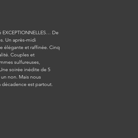
 été EXCEPTIONNELLES… De 
. Un après-midi 
 élégante et raffinée. Cinq 
lité. Couples et 
emmes sulfureuses, 
ne soirée inédite de 5 
t un non. Mais nous 
a décadence est partout. 