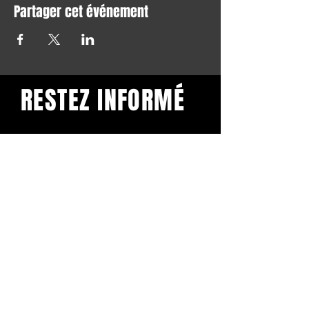
Partager cet événement
RESTEZ INFORMÉ
Restez informé et abonnez-
vous à notre newsletter.
Subscribe
BuddhaClub
Gangbang mailinglist