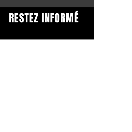
RESTEZ INFORMÉ
Restez informé et abonnez-
vous à notre newsletter.
Subscribe
BuddhaClub
Gangbang mailinglist
Voornaam