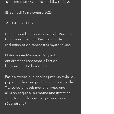
🔥 SOIRÉE MESSAGE @ Buddha Club 🔥
📅 Samedi 15 novembre 2025
📍 Club Bouddha
Le 15 novembre, nous ouvrons le Buddha 
Club pour une nuit d'excitation, de 
séduction et de rencontres mystérieuses.
Notre soirée Message Party est 
entièrement consacrée à l'art de 
l'écriture… et à la séduction.
Pas de swipes ni d'applis : juste un stylo, du 
papier et du courage. Quelqu'un vous plaît 
? Envoyez un petit mot anonyme, une 
allusion coquine, ou même une invitation 
secrète… et découvrez qui osera vous 
répondre. 😏