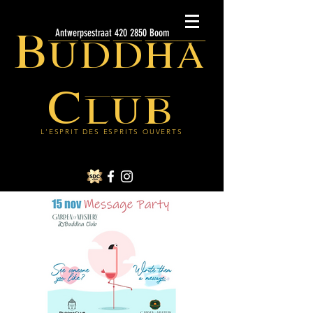
Buddha
Antwerpsestraat 420 2850 Boom
Club
L'ESPRIT DES ESPRITS OUVERTS