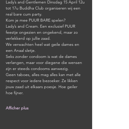
Lady’s and Gentlemen Dinsdag 15 April 12u 
tot 17u Buddha Club organiseren wij een 
real bare cum party.
Kom je mee PUUR BARE spelen?
Lady’s and Cream. Een exclusief PUUR 
feestje ongezien en ongekend, maar zo 
verlekkerd op jullie zaad.
We verwachten heel wat geile dames en 
een Anaal sletje.
Seks zonder condoom is wat de dames 
verlangen, maar voor diegene die wensen 
zijn er steeds condooms aanwezig.
Geen taboes, alles mag alles kan met alle 
respect voor iedere bezoeker. Ze likken 
jouw zaad uit elkaars poesje. Hoe geiler 
hoe fijner.
Afficher plus