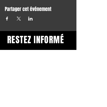
Partager cet événement
RESTEZ INFORMÉ
Restez informé et abonnez-
vous à notre newsletter.
Subscribe
BuddhaClub
Gangbang mailinglist