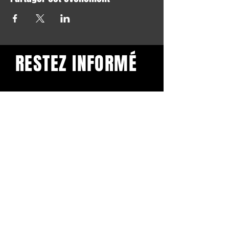
RESTEZ INFORMÉ
Restez informé et abonnez-
vous à notre newsletter.
Subscribe
BuddhaClub
Gangbang mailinglist
Voornaam