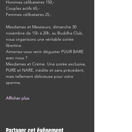
Hommes célibataires 150,-
Couples actifs 65,-
Femmes célibataires 25,-
Mesdames et Messieurs, dimanche 30 
novembre de 15h à 20h, au Buddha Club, 
nous organisons une véritable soirée 
libertine.
Aimeriez-vous venir déguster PUUR BARE 
avec nous ?
Mesdames et Crème. Une soirée exclusive, 
PURE et NARE, inédite et sans précédent, 
mais tellement délicieuse pour votre 
sperme.
Afficher plus
Partager cet événement