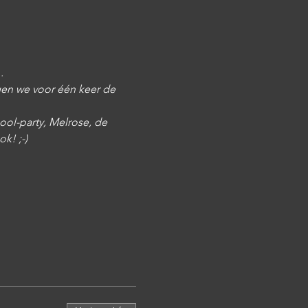
.
en we voor één keer de 
ol-party, Melrose, de 
k! ;-)