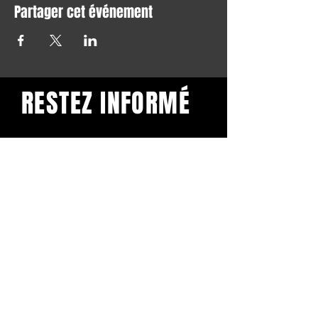
Partager cet événement
RESTEZ INFORMÉ
Restez informé et abonnez-
vous à notre newsletter.
Subscribe
BuddhaClub
Gangbang mailinglist