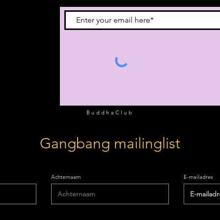
vous à notre
BuddhaClub
Gangbang mailinglist
Achternaam
E-mailadres