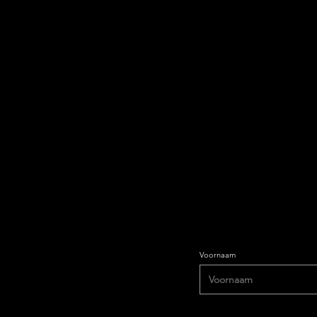
Restez informé et abonnez-
newsletter.
Voornaam