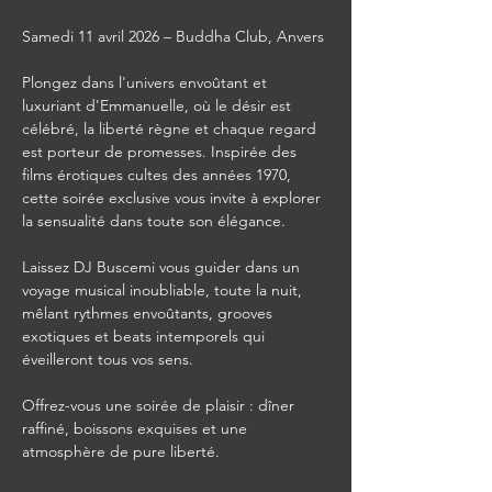
Samedi 11 avril 2026 – Buddha Club, Anvers
Plongez dans l'univers envoûtant et 
luxuriant d'Emmanuelle, où le désir est 
célébré, la liberté règne et chaque regard 
est porteur de promesses. Inspirée des 
films érotiques cultes des années 1970, 
cette soirée exclusive vous invite à explorer 
la sensualité dans toute son élégance.
Laissez DJ Buscemi vous guider dans un 
voyage musical inoubliable, toute la nuit, 
mêlant rythmes envoûtants, grooves 
exotiques et beats intemporels qui 
éveilleront tous vos sens.
Offrez-vous une soirée de plaisir : dîner 
raffiné, boissons exquises et une 
atmosphère de pure liberté.