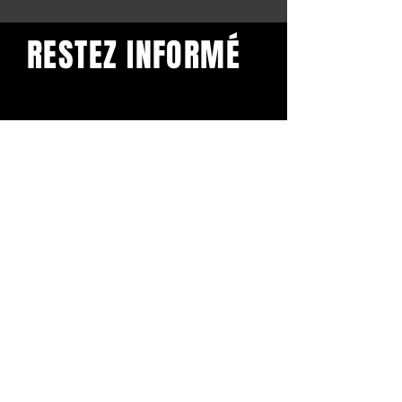
RESTEZ INFORMÉ
Restez informé et abonnez-
vous à notre newsletter.
Subscribe
BuddhaClub
Gangbang mailinglist
Voornaam