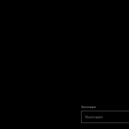
Restez informé et abonnez-
newsletter.
Voornaam