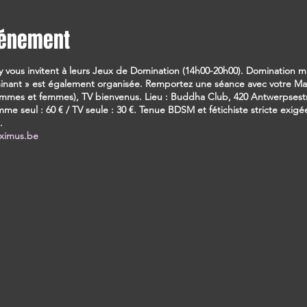
vénement
zy vous invitent à leurs Jeux de Domination (14h00-20h00). Domination 
nant » est également organisée. Remportez une séance avec votre Maît
hommes et femmes), TV bienvenus. Lieu : Buddha Club, 420 Antwerpsest
me seul : 60 € / TV seule : 30 €. Tenue BDSM et fétichiste stricte exigée
.
ximus.be