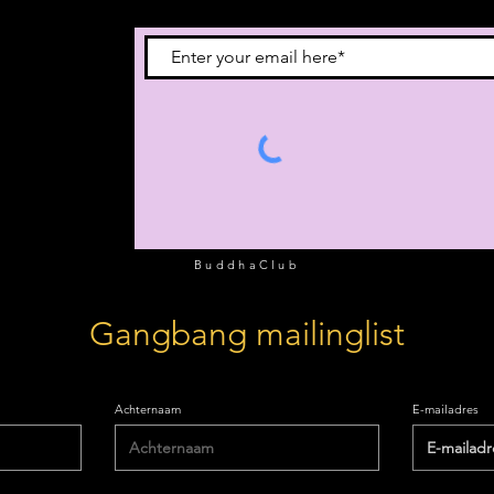
vous à notre
BuddhaClub
Gangbang mailinglist
Achternaam
E-mailadres