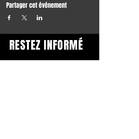
Partager cet événement
RESTEZ INFORMÉ
Restez informé et abonnez-
vous à notre newsletter.
Subscribe
BuddhaClub
Gangbang mailinglist