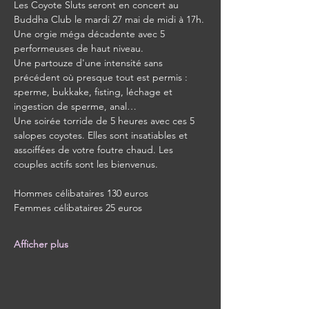
Les Coyote Sluts seront en concert au 
Buddha Club le mardi 27 mai de midi à 17h.
Une orgie méga décadente avec 5 
performeuses de haut niveau.
Une partouze d'une intensité sans 
précédent où presque tout est permis : 
sperme, bukkake, fisting, léchage et 
ingestion de sperme, anal…
Une soirée torride de 5 heures avec ces 5 
salopes coyotes. Elles sont insatiables et 
assoiffées de votre foutre chaud. Les 
couples actifs sont les bienvenus.
Hommes célibataires 130 euros
Femmes célibataires 25 euros
Afficher plus