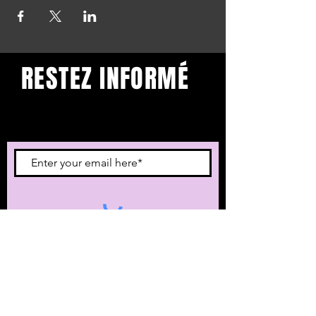
RESTEZ INFORMÉ
Restez informé et abonnez-
vous à notre newsletter.
Subscribe
BuddhaClub
Gangbang mailinglist
Voornaam