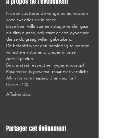
À propos de l'événement
Na een spetterende vorige editie hebben 
onze sweeties zin in meer...
Deze keer willen ze een stapje verder gaan 
als dirty nurses, ook staat er een gynochair 
die ze dolgraag willen gebruiken...
Dit beloofd weer een namiddag te worden 
vol actie en stomend plezier in onze 
gezellige club.
Bij ons staat respect en hygiene voorop! 
Reserveren is gewenst, maar niet verplicht.
All-in formule (hapjes, drankjes, fun)
Heren €120
Afficher plus
Partager cet événement