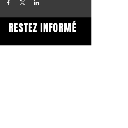
RESTEZ INFORMÉ
Restez informé et abonnez-
vous à notre newsletter.
Subscribe
BuddhaClub
Gangbang mailinglist
Voornaam