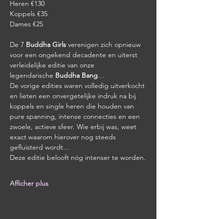
Heren €130
Koppels €35
Dames €25
De 7 
Buddha Girls
 verenigen zich opnieuw 
voor een ongekend decadente en uiterst 
verleidelijke editie van onze 
legendarische 
Buddha Bang
…
De vorige edities waren volledig uitverkocht 
en lieten een onvergetelijke indruk na bij 
koppels en single heren die houden van 
pure spanning, intense connecties en een 
zwoele, actieve sfeer. Wie erbij was, weet 
exact waarom hierover nog steeds 
gefluisterd wordt…
Deze editie belooft nóg intenser te worden.
Afficher plus