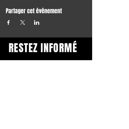
Partager cet événement
RESTEZ INFORMÉ
Restez informé et abonnez-
vous à notre newsletter.
Subscribe
BuddhaClub
Gangbang mailinglist