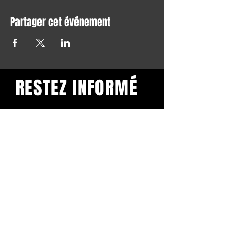
Partager cet événement
RESTEZ INFORMÉ
Restez informé et abonnez-
vous à notre newsletter.
Subscribe
BuddhaClub
Gangbang mailinglist