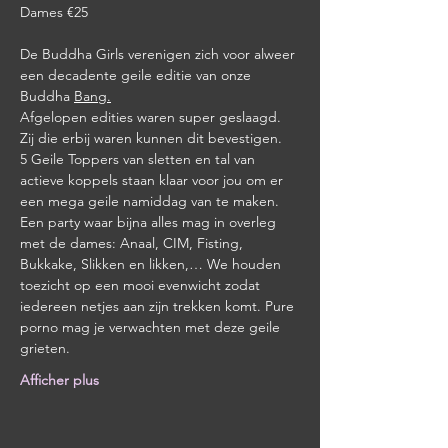
Dames €25
De Buddha Girls verenigen zich voor alweer 
een decadente geile editie van onze 
Buddha 
Bang.
Afgelopen edities waren super geslaagd. 
Zij die erbij waren kunnen dit bevestigen. 
5 Geile Toppers van sletten en tal van 
actieve koppels staan klaar voor jou om er 
een mega geile namiddag van te maken. 
Een party waar bijna alles mag in overleg 
met de dames: Anaal, CIM, Fisting, 
Bukkake, Slikken en likken,… We houden 
toezicht op een mooi evenwicht zodat 
iedereen netjes aan zijn trekken komt. Pure 
porno mag je verwachten met deze geile 
grieten. 
Afficher plus