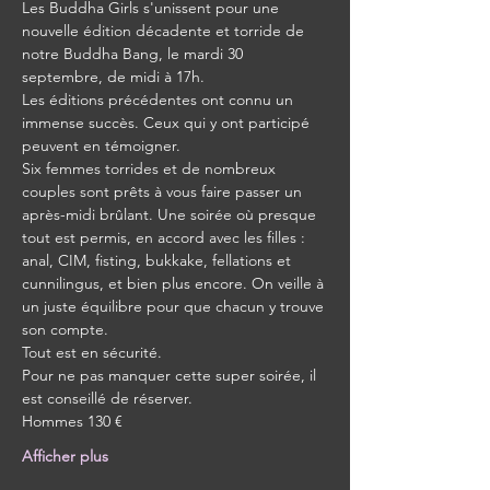
Les Buddha Girls s'unissent pour une 
nouvelle édition décadente et torride de 
notre Buddha Bang, le mardi 30 
septembre, de midi à 17h.
Les éditions précédentes ont connu un 
immense succès. Ceux qui y ont participé 
peuvent en témoigner.
Six femmes torrides et de nombreux 
couples sont prêts à vous faire passer un 
après-midi brûlant. Une soirée où presque 
tout est permis, en accord avec les filles : 
anal, CIM, fisting, bukkake, fellations et 
cunnilingus, et bien plus encore. On veille à 
un juste équilibre pour que chacun y trouve 
son compte.
Tout est en sécurité.
Pour ne pas manquer cette super soirée, il 
est conseillé de réserver.
Hommes 130 €
Afficher plus