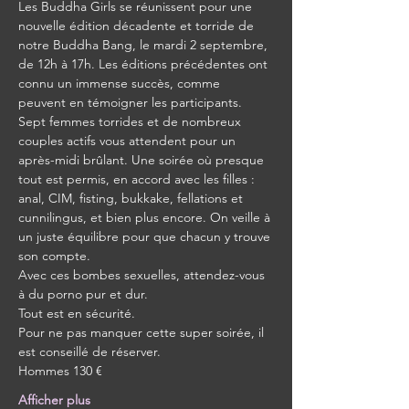
Les Buddha Girls se réunissent pour une 
nouvelle édition décadente et torride de 
notre Buddha Bang, le mardi 2 septembre, 
de 12h à 17h. Les éditions précédentes ont 
connu un immense succès, comme 
peuvent en témoigner les participants.
Sept femmes torrides et de nombreux 
couples actifs vous attendent pour un 
après-midi brûlant. Une soirée où presque 
tout est permis, en accord avec les filles : 
anal, CIM, fisting, bukkake, fellations et 
cunnilingus, et bien plus encore. On veille à 
un juste équilibre pour que chacun y trouve 
son compte.
Avec ces bombes sexuelles, attendez-vous 
à du porno pur et dur.
Tout est en sécurité.
Pour ne pas manquer cette super soirée, il 
est conseillé de réserver.
Hommes 130 €
Afficher plus