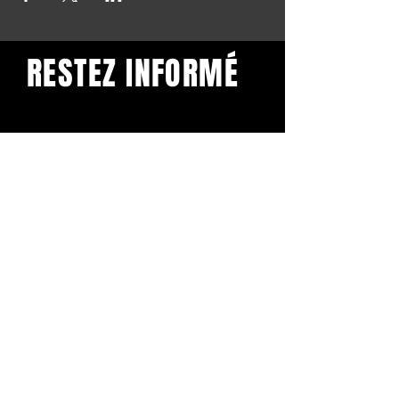
RESTEZ INFORMÉ
Restez informé et abonnez-
vous à notre newsletter.
Subscribe
BuddhaClub
Gangbang mailinglist
Voornaam