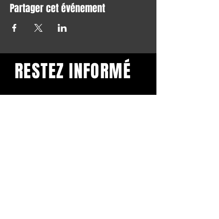
Partager cet événement
RESTEZ INFORMÉ
Restez informé et abonnez-
vous à notre newsletter.
Subscribe
BuddhaClub
Gangbang mailinglist