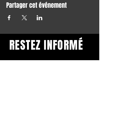
Partager cet événement
RESTEZ INFORMÉ
Restez informé et abonnez-
vous à notre newsletter.
Subscribe
BuddhaClub
Gangbang mailinglist