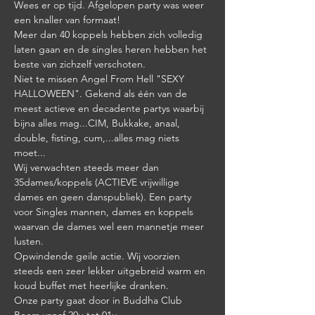
Wees er op tijd. Afgelopen party was weer 
een knaller van formaat!
Meer dan 40 koppels hebben zich volledig 
laten gaan en de singles heren hebben het 
beste van zichzelf verschoten.
Niet te missen Angel From Hell "SEXY 
HALLOWEEN". Gekend als één van de 
meest actieve en decadente partys waarbij 
bijna alles mag...CIM, Bukkake, anaal, 
double, fisting, cum,...alles mag niets 
moet...
Wij verwachten steeds meer dan 
35dames/koppels (ACTIEVE vrijwillige 
dames en geen danspubliek). Een party 
voor Singles mannen, dames en koppels 
waarvan de dames wel een mannetje meer 
lusten.
Opwindende geile actie. Wij voorzien 
steeds een zeer lekker uitgebreid warm en 
koud buffet met heerlijke dranken.
Onze party gaat door in Buddha Club 