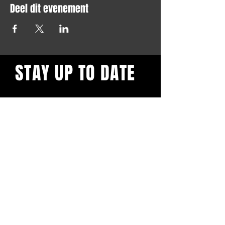
Deel dit evenement
STAY UP TO DATE
Blijf op de hoogte en schrijf je
in voor onze nieuwsbrief.
Subscribe
BuddhaClub
Gangbang mailinglist