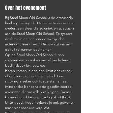
Over het evenement
Bij Steel Moon Old School is de dresscode 
héél erg belangrijk. De correcte dresscode 
creëert een sfeer die zo uniek en speciaal is 
aan de Steel Moon Old School. Ze typeert 
de formule en het is noodzakelijk dat 
iedereen deze dresscode opvolgt om aan 
de fuif te kunnen deelnemen.
Op de Steel Moon Old School fuiven 
stappen we onmiskenbaar af van lederen 
kledij, alsook lak, pvc, e.d.
Heren komen in een net, liefst donker pak 
of donkere pantalon met hemd. Een 
smoking is zeker ook toegelaten en een 
(vlinder)das benadrukt de gesofisticeerde 
ambiance die we willen verkrijgen. Dames 
komen in cocktailjurk, mantelpak of (liefst 
lang) kleed. Hoge hakken zijn ook gewenst, 
maar niet absoluut verplicht.