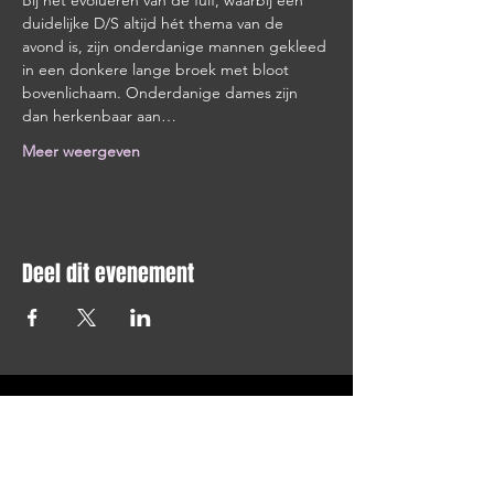
Bij het evolueren van de fuif, waarbij een 
duidelijke D/S altijd hét thema van de 
avond is, zijn onderdanige mannen gekleed 
in een donkere lange broek met bloot 
bovenlichaam. Onderdanige dames zijn 
dan herkenbaar aan…
Meer weergeven
Deel dit evenement
STAY UP TO DATE
Blijf op de hoogte en schrijf je