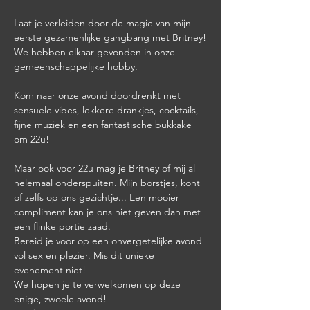
Laat je verleiden door de magie van mijn 
eerste gezamenlijke gangbang met Britney!

We hebben elkaar gevonden in onze 
gemeenschappelijke hobby.

Kom naar onze avond doordrenkt met 
sensuele vibes, lekkere drankjes, cocktails, 
fijne muziek en een fantastische bukkake 
om 22u!

Maar ook voor 22u mag je Britney of mij al 
helemaal onderspuiten. Mijn borstjes, kont 
of zelfs op ons gezichtje... Een mooier 
compliment kan je ons niet geven dan met 
een flinke portie zaad.

Bereid je voor op een onvergetelijke avond 
vol sex en plezier. Mis dit unieke 
evenement niet!

We hopen je te verwelkomen op deze 
enige, zwoele avond!