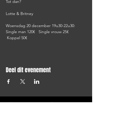
Tot dan?

Lotte & Britney
Woensdag 20 december 19u30-22u30:

Single man 120€   Single vrouw 25€  
 Koppel 50€
Deel dit evenement
STAY UP TO DATE
Blijf op de hoogte en schrijf je
in voor onze nieuwsbrief.